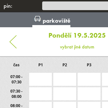
pin:
parkoviště
Pondělí 19.5.2025
vybrat jiné datum
čas
P1
P2
P3
07:00 -
07:30
07:30 -
08:00
08:00 -