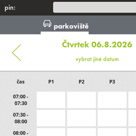
pin:
parkoviště
Čtvrtek 06.8.2026
vybrat jiné datum
čas
P1
P2
P3
07:00 -
07:30
07:30 -
08:00
08:00 -