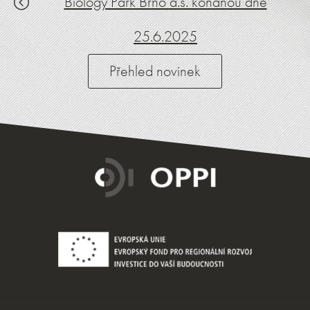
Biology Park Brno a.s. konanou dne
25.6.2025
Přehled novinek