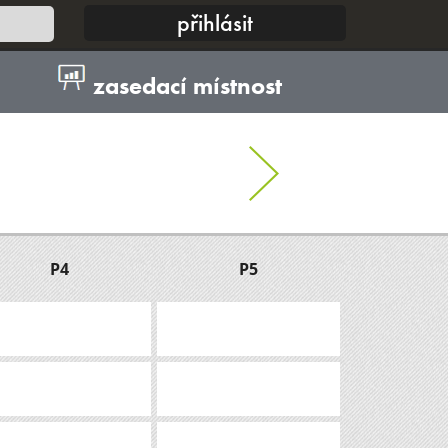
zasedací místnost
P4
P5