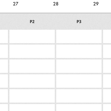
27
28
29
P2
P3