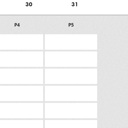
30
31
P4
P5