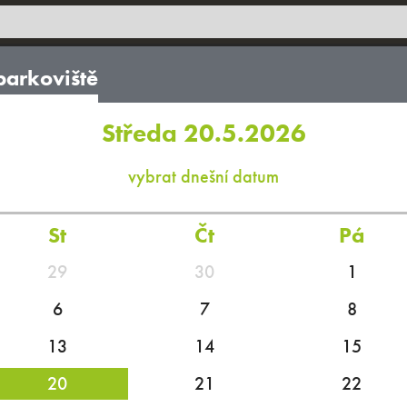
parkoviště
Středa 20.5.2026
vybrat dnešní datum
St
Čt
Pá
29
30
1
6
7
8
13
14
15
20
21
22