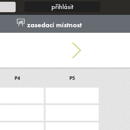
zasedací místnost
P4
P5