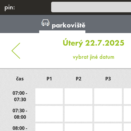
pin:
parkoviště
Úterý 22.7.2025
vybrat jiné datum
čas
P1
P2
P3
07:00 -
07:30
07:30 -
08:00
08:00 -